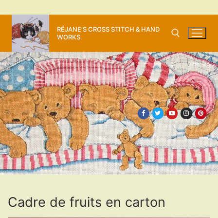
Aller
RÉJANE’S CROSS STITCH & HAND
au
WORKS
contenu
Rechercher :
Cadre de fruits en carton