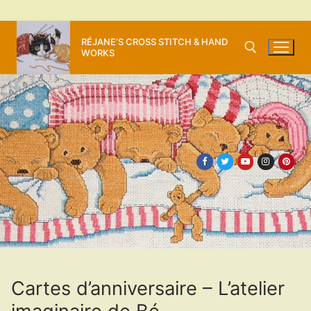
Aller
RÉJANE’S CROSS STITCH & HAND
au
WORKS
contenu
Rechercher :
Cartes d’anniversaire – L’atelier