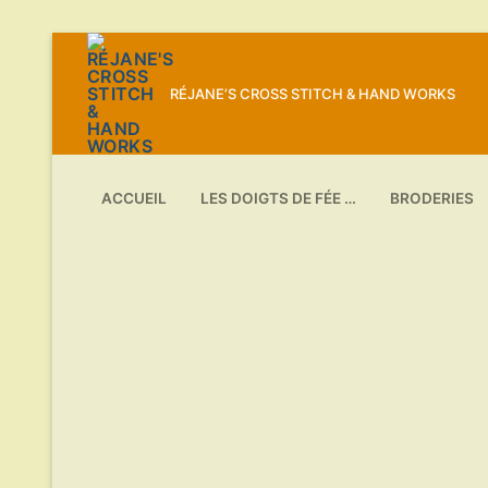
Aller
au
RÉJANE’S CROSS STITCH & HAND WORKS
contenu
ACCUEIL
LES DOIGTS DE FÉE …
BRODERIES