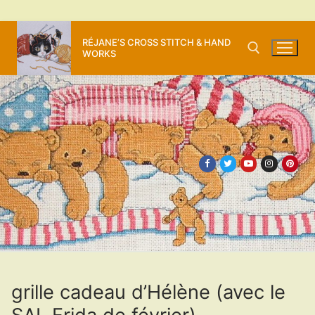
Aller
RÉJANE’S CROSS STITCH & HAND
au
WORKS
contenu
Rechercher :
grille cadeau d’Hélène (avec le