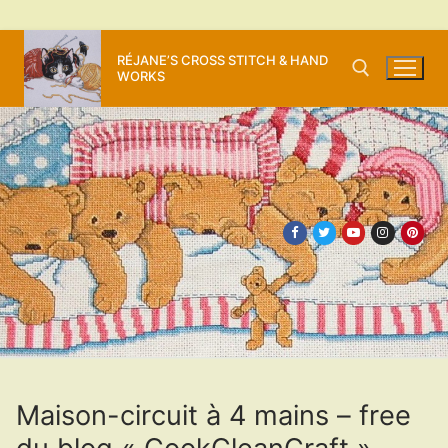
Aller
RÉJANE’S CROSS STITCH & HAND
au
WORKS
contenu
Rechercher :
Maison-circuit à 4 mains – free