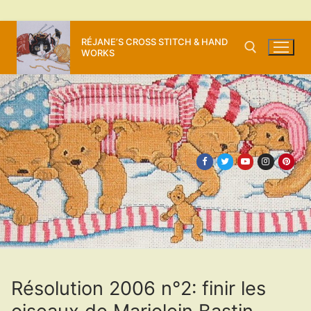
Aller
RÉJANE’S CROSS STITCH & HAND
au
WORKS
contenu
Rechercher :
Résolution 2006 n°2: finir les