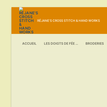
Aller
au
RÉJANE’S CROSS STITCH & HAND WORKS
contenu
ACCUEIL
LES DOIGTS DE FÉE …
BRODERIES