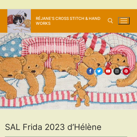
Aller
RÉJANE’S CROSS STITCH & HAND
au
WORKS
contenu
Rechercher :
SAL Frida 2023 d’Hélène