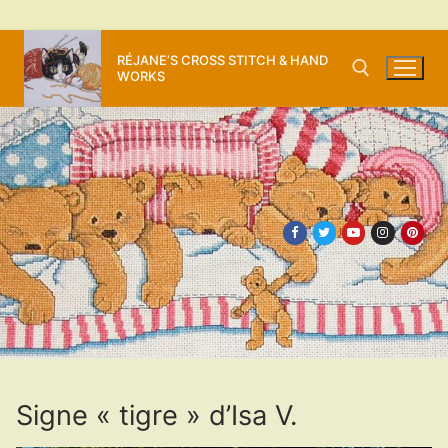
Aller
RÉJANE’S CROSS STITCH & HAND
au
WORKS
contenu
Rechercher :
Signe « tigre » d’Isa V.