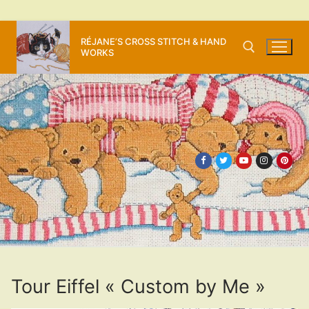
Aller
RÉJANE’S CROSS STITCH & HAND
au
WORKS
contenu
Rechercher :
Tour Eiffel « Custom by Me »